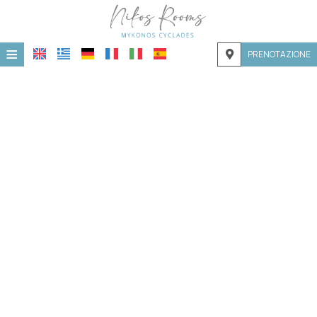
≡
PRENOTAZIONE
Home
Posizione
Alloggio
Strutture
Galleria fotografica
Contatti